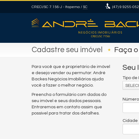
CRECI/SC 7.156-J
- Itapema /
SC
(47)
9.9255-05
Cadastre seu imóvel
Faça o
Seu 
Para você que é proprietário de imóvel
e deseja vender ou permutar: André
Tipo de
Backes Negócios Imobiliários ajuda
você a fazer o melhor negócio.
SELECI
Preencha o formulário com dados do
Número 
seu imóvel e seus dados pessoais.
Entraremos em contato assim que
possível para tratar dos detalhes.
Cidade 