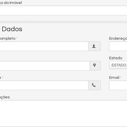
o do Imóvel
 Dados
ompleto
Endereç
Estado
ESTADO..
e
Email
ações