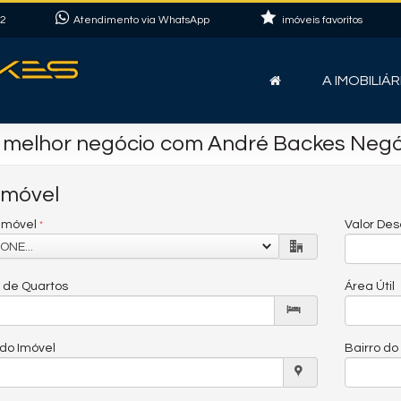
22
Atendimento via WhatsApp
imóveis favoritos
A IMOBILIÁR
 melhor negócio com André Backes Negóci
Imóvel
 Imóvel
Valor De
ONE...
de Quartos
Área Útil
do Imóvel
Bairro do