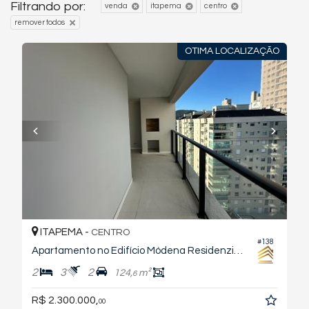
Filtrando por:
venda
itapema
centro
remover todos
OTIMA LOCALIZAÇÃO
ITAPEMA -
CENTRO
#138
Apartamento no Edifício Módena Residenziale
2
3
2
124,
m²
6
R$ 2.300.000,
00