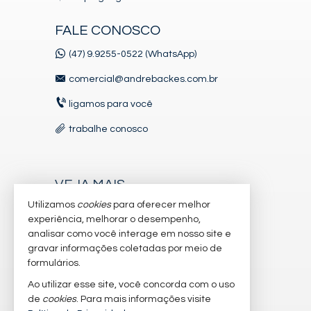
FALE CONOSCO
(47) 9.9255-0522 (WhatsApp)
comercial@andrebackes.com.br
ligamos para você
trabalhe conosco
VEJA MAIS
Utilizamos
cookies
para oferecer melhor
receba nosso newsletter
experiência, melhorar o desempenho,
indicadores financeiros
analisar como você interage em nosso site e
gravar informações coletadas por meio de
cadastre seu imóvel
formulários.
imóveis favoritos
Ao utilizar esse site, você concorda com o uso
de
cookies
. Para mais informações visite
mapa de imóveis
2