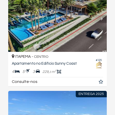
ITAPEMA -
CENTRO
#129
Apartamento no Edifício Sunny Coast
4
5
3
229,
m²
3
Consulte-nos
ENTREGA 2025