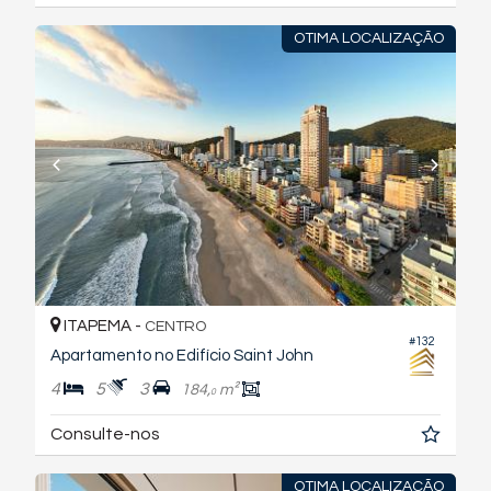
OTIMA LOCALIZAÇÃO
ITAPEMA -
CENTRO
#132
Apartamento no Edifício Saint John
4
5
3
184,
m²
0
Consulte-nos
OTIMA LOCALIZAÇÃO