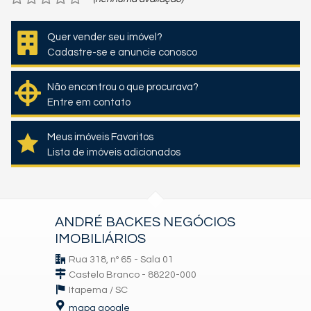
Quer vender seu imóvel?
Cadastre-se e anuncie conosco
Não encontrou o que procurava?
Entre em contato
Meus imóveis Favoritos
Lista de imóveis adicionados
ANDRÉ BACKES NEGÓCIOS
IMOBILIÁRIOS
Rua 318, nº 65 - Sala 01
Castelo Branco - 88220-000
Itapema /
SC
mapa google