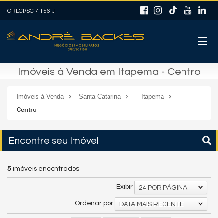
CRECI/SC 7.156-J
Imóveis à Venda em Itapema - Centro
Imóveis à Venda
Santa Catarina
Itapema
Centro
Encontre seu Imóvel
5
imóveis encontrados
Exibir
24 POR PÁGINA
Ordenar por
DATA MAIS RECENTE