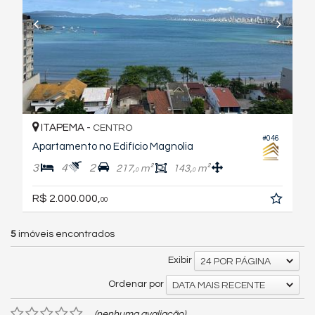
ITAPEMA -
CENTRO
#046
Apartamento no Edifício Magnolia
3
4
2
217,
m²
143,
m²
0
0
R$ 2.000.000,
00
5
imóveis encontrados
Exibir
24 POR PÁGINA
Ordenar por
DATA MAIS RECENTE
(nenhuma avaliação)