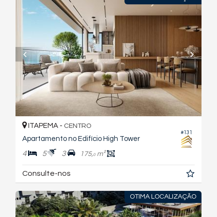
ITAPEMA -
CENTRO
#131
Apartamento no Edifício High Tower
4
5
3
175,
m²
0
Consulte-nos
OTIMA LOCALIZAÇÃO