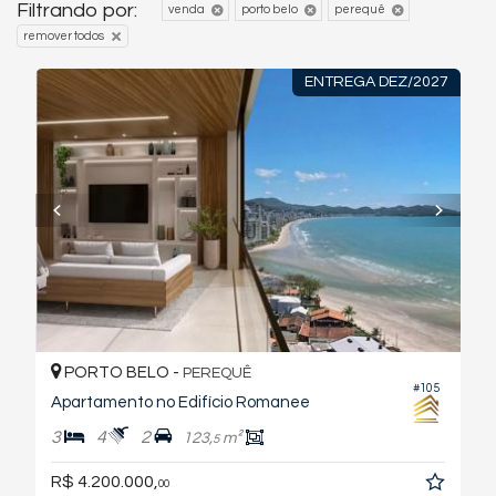
Filtrando por:
venda
porto belo
perequê
remover todos
ENTREGA DEZ/2027
PORTO BELO -
PEREQUÊ
#105
Apartamento no Edifício Romanee
3
4
2
123,
m²
5
R$ 4.200.000,
00