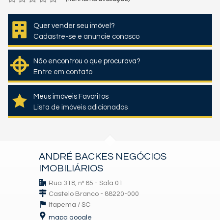
Quer vender seu imóvel?
Cadastre-se e anuncie conosco
Não encontrou o que procurava?
Entre em contato
Meus imóveis Favoritos
Lista de imóveis adicionados
ANDRÉ BACKES NEGÓCIOS
IMOBILIÁRIOS
Rua 318, nº 65 - Sala 01
Castelo Branco - 88220-000
Itapema /
SC
mapa google