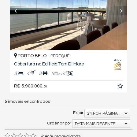
PORTO BELO -
PEREQUÊ
#027
Cobertura no Edifício Torri Di Mare
3
4
3
160,
m²
0
R$ 5.900.000,
00
5
imóveis encontrados
Exibir
24 POR PÁGINA
Ordenar por
DATA MAIS RECENTE
(nenhuma avaliação)