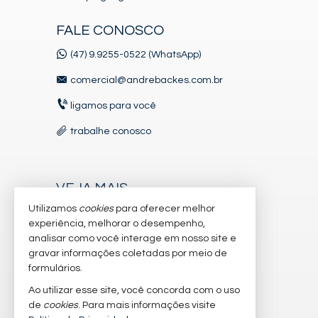
FALE CONOSCO
(47) 9.9255-0522 (WhatsApp)
comercial@andrebackes.com.br
ligamos para você
trabalhe conosco
VEJA MAIS
Utilizamos
cookies
para oferecer melhor
receba nosso newsletter
experiência, melhorar o desempenho,
indicadores financeiros
analisar como você interage em nosso site e
gravar informações coletadas por meio de
cadastre seu imóvel
formulários.
imóveis favoritos
Ao utilizar esse site, você concorda com o uso
de
cookies
. Para mais informações visite
2
mapa de imóveis