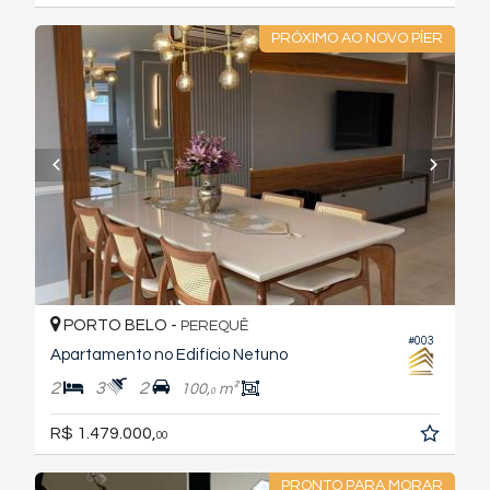
PRÓXIMO AO NOVO PÍER
PORTO BELO -
PEREQUÊ
#003
Apartamento no Edifício Netuno
2
3
2
100,
m²
0
R$ 1.479.000,
00
PRONTO PARA MORAR