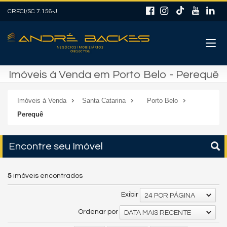
CRECI/SC 7.156-J
Imóveis à Venda em Porto Belo - Perequê
Imóveis à Venda
Santa Catarina
Porto Belo
Perequê
Encontre seu Imóvel
5
imóveis encontrados
Exibir
24 POR PÁGINA
Ordenar por
DATA MAIS RECENTE