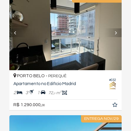
PORTO BELO -
PEREQUÊ
#032
Apartamento no Edifício Madrid
2
3
1
72,
m²
0
R$ 1.290.000,
00
ENTREGA NOV/29