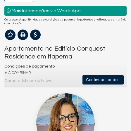
Mais Informações via WhatsApp
Os preços, disponibilidades e condições de pagamento poderão ser alterados sem prévia
comunicação.
Apartamento no Edifício Conquest
Residence em Itapema
Condições de pagamento:
Á COMBINAR..
Continuar Lendo...
Características do Imóvel
Churrasqueira
Sacada / Varanda
Características do Empreendimento
Salão de Festas
Hall Decorado e Mobiliado