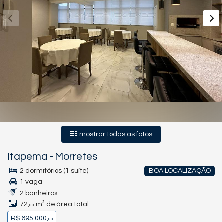
mostrar todas as fotos
Itapema
-
Morretes
2 dormitórios (1 suíte)
BOA LOCALIZAÇÃO
1 vaga
2 banheiros
72,
m² de área total
00
R$ 695.000,
00