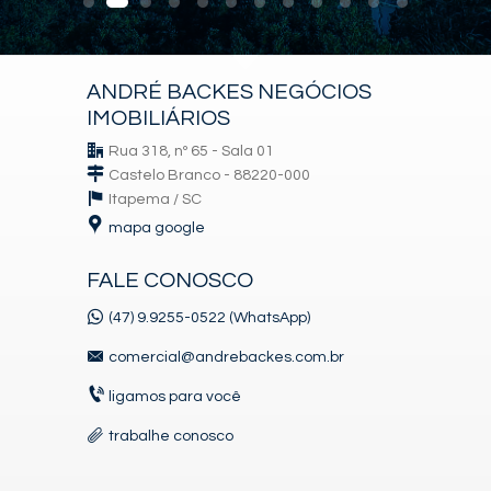
ANDRÉ BACKES NEGÓCIOS
IMOBILIÁRIOS
Rua 318, nº 65 - Sala 01
Castelo Branco - 88220-000
Itapema /
SC
mapa google
FALE CONOSCO
(47) 9.9255-0522 (WhatsApp)
comercial@andrebackes.com.br
ligamos para você
trabalhe conosco