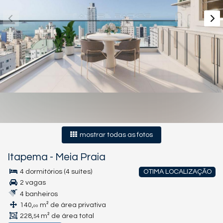
mostrar todas as fotos
Itapema
-
Meia Praia
4 dormitórios (4 suítes)
OTIMA LOCALIZAÇÃO
2 vagas
4 banheiros
140,
m² de área privativa
00
228,
m² de área total
54