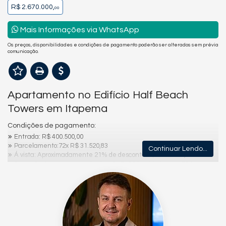
R$ 2.670.000,
00
Mais Informações via WhatsApp
Os preços, disponibilidades e condições de pagamento poderão ser alterados sem prévia
comunicação.
Apartamento no Edifício Half Beach
Towers em Itapema
Condições de pagamento:
Entrada: R$ 400.500,00
Parcelamento:72x R$ 31.520,83
Continuar Lendo...
Á vista: Aproximadamente 21% de desconto R$ 2.100.000,00
Correção: Até a entrega da obra CUB/SC (positivo), após IPCA
(positivo) + 0,5% a.m.
Características do Imóvel
Área de Serviço
Living
Sacada com Churrasqueira
Demi-Suíte