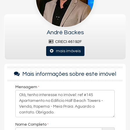
Andar Alto
Características do Empreendimento
Sala de Jogos
Salão de Festas
Piscina
André Backes
Spa
Espaço Gourmet
CRECI 46192F
Playground
Brinquedoteca
mais imóveis
Piscina Infantil
Elevador
Pìscina Térmica
Hall Decorado e Mobiliado
Mais informações sobre este imóvel
Mensagem
Nome Completo