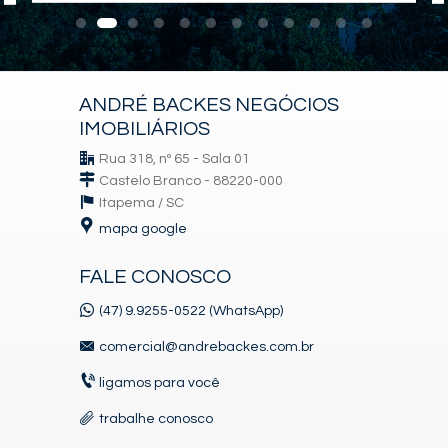
ANDRÉ BACKES NEGÓCIOS
IMOBILIÁRIOS
Rua 318, nº 65 - Sala 01
Castelo Branco - 88220-000
Itapema /
SC
mapa google
FALE CONOSCO
(47) 9.9255-0522 (WhatsApp)
comercial@andrebackes.com.br
ligamos para você
trabalhe conosco