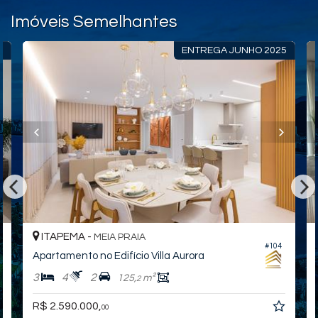
Imóveis Semelhantes
R
ENTREGA JUNHO 2025
ITAPEMA -
MEIA PRAIA
#104
Apartamento no Edifício Villa Aurora
3
4
2
125,
m²
2
R$ 2.590.000,
00