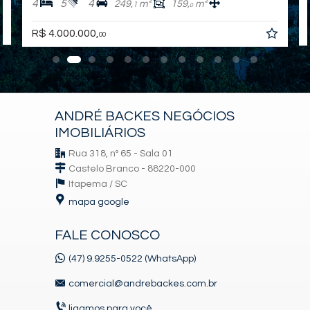
4
5
4
249,
m²
159,
m²
1
0
R$ 4.000.000,
00
ANDRÉ BACKES NEGÓCIOS
IMOBILIÁRIOS
Rua 318, nº 65 - Sala 01
Castelo Branco - 88220-000
Itapema /
SC
mapa google
FALE CONOSCO
(47) 9.9255-0522 (WhatsApp)
comercial@andrebackes.com.br
ligamos para você