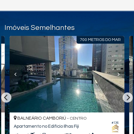
Imóveis Semelhantes
R
700 METROS DO MAR
BALNEÁRIO CAMBORIÚ -
CENTRO
#136
Apartamento no Edifício Ilhas Fiji