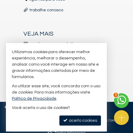
trabalhe conosco
VEJA MAIS
receba nosso newsletter
Utilizamos
cookies
para oferecer melhor
indicadores financeiros
experiência, melhorar o desempenho,
analisar como você interage em nosso site e
cadastre seu imóvel
gravar informações coletadas por meio de
imóveis favoritos
formulários.
Ao utilizar esse site, você concorda com o uso
mapa de imóveis
2
de
cookies
. Para mais informações visite
Política de Privacidade
.
©
2026
CRECI/SC 7.156-J
Política de Privacidade
Você aceita o uso de
cookies
?
aceito cookies
Site para imobiliárias
: Castel Digital