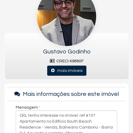
Sauna
Sala de Jogos
Salão de Festas
Piscina
Spa
Espaço Gourmet
Espaço Fitness
Piscina Infantil
Entrada para Banhistas
Hall Decorado e Mobiliado
Gustavo Godinho
Lounge
CRECI 49880F
mais imóveis
Mais informações sobre este imóvel
Mensagem