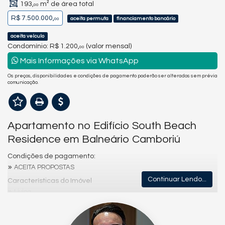
193,
m² de área total
00
R$ 7.500.000,
aceita permuta
financiamento bancário
00
aceita veículo
Condomínio: R$ 1.200,
(valor mensal)
00
Mais Informações via WhatsApp
Os preços, disponibilidades e condições de pagamento poderão ser alterados sem prévia
comunicação.
Apartamento no Edifício South Beach
Residence em Balneário Camboriú
Condições de pagamento:
ACEITA PROPOSTAS
Continuar Lendo...
Características do Imóvel
Living
Lavabo
Características do Empreendimento