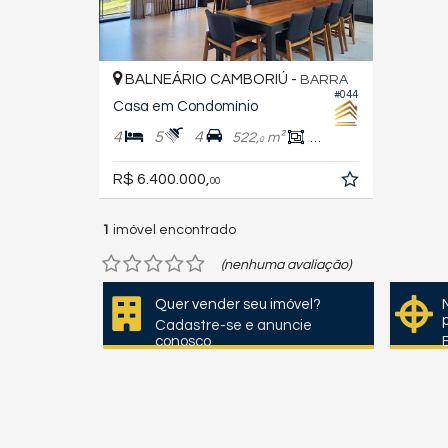
BALNEÁRIO CAMBORIÚ -
BARRA
#044
Casa em Condomínio
4
5
4
522,
m²
437,
m²
1
0
R$ 6.400.000,
00
1
imóvel encontrado
(nenhuma avaliação)
Quer vender seu imóvel?
Cadastre-se e anuncie
conosco