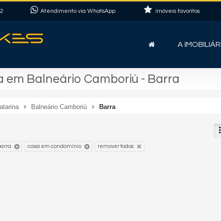
22
Atendimento via WhatsApp
imóveis favoritos
A IMOBILIÁR
 em Balneário Camboriú - Barra
atarina
Balneário Camboriú
Barra
arra
casa em condomínio
remover todos