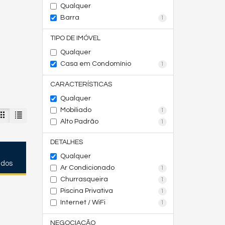
Qualquer
Barra
1
TIPO DE IMÓVEL
Qualquer
Casa em Condomínio
1
CARACTERÍSTICAS
Qualquer
Mobiliado
1
Alto Padrão
1
DETALHES
Qualquer
ados
Ar Condicionado
1
Churrasqueira
1
Piscina Privativa
1
Internet / WiFi
1
NEGOCIAÇÃO