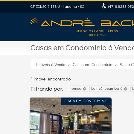
CRECI/SC 7.156-J
- Itapema /
SC
(47)
9.9255-05
Casas em Condomínio à Venda
Imóveis à Venda
Casas em Condomínio
Santa C
1
imóvel encontrado
Filtrando por:
venda
balneário camboriú
b
CASA EM CONDOMÍNIO