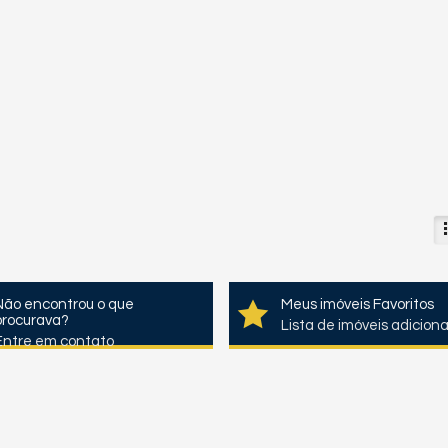
Não encontrou o que
Meus imóveis Favoritos
procurava?
Lista de imóveis adicion
Entre em contato