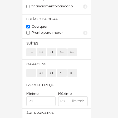
financiamento bancário
1
ESTÁGIO DA OBRA
Qualquer
Pronto para morar
1
SUÍTES
1+
2+
3+
4+
5+
GARAGENS
1+
2+
3+
4+
5+
FAIXA DE PREÇO
Mínimo
Máximo
ÁREA PRIVATIVA