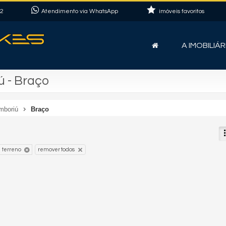
22
Atendimento via WhatsApp
imóveis favoritos
A IMOBILIÁR
 - Braço
mboriú
Braço
terreno
remover todos