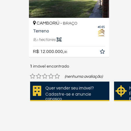
CAMBORIÚ -
BRAÇO
#045
Terreno
9,
hectares
0
R$ 12.000.000,
00
1
imóvel encontrado
(nenhuma avaliação)
Quer vender seu imóvel?
Cadastre-se e anuncie
conosco