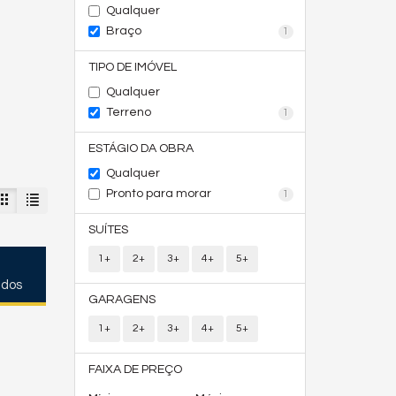
Qualquer
Braço
1
TIPO DE IMÓVEL
Qualquer
Terreno
1
ESTÁGIO DA OBRA
Qualquer
Pronto para morar
1
SUÍTES
1+
2+
3+
4+
5+
ados
GARAGENS
1+
2+
3+
4+
5+
FAIXA DE PREÇO