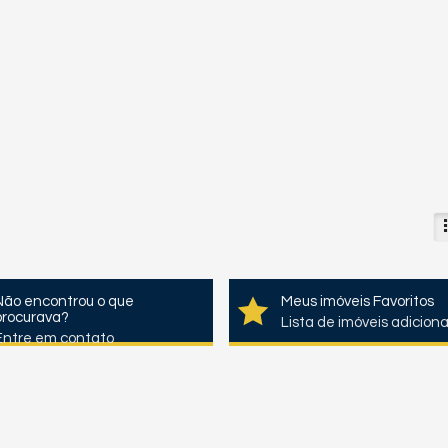
Não encontrou o que
Meus imóveis Favoritos
procurava?
Lista de imóveis adicion
Entre em contato