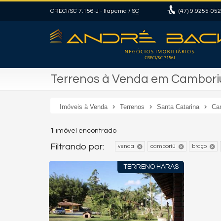
CRECI/SC 7.156-J
- Itapema /
SC
(47)
9.9255-05
Terrenos à Venda em Camboriú
Imóveis à Venda
Terrenos
Santa Catarina
Ca
1
imóvel encontrado
Filtrando por:
venda
camboriú
braço
TERRENO HARAS