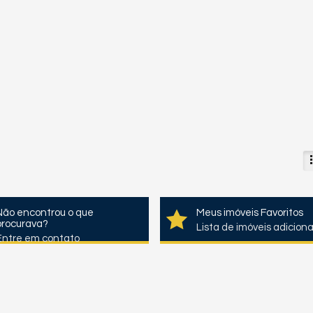
Não encontrou o que
Meus imóveis Favoritos
procurava?
Lista de imóveis adicion
Entre em contato