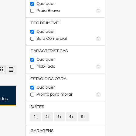
Qualquer
Praia Brava
1
TIPO DE IMÓVEL
Qualquer
Sala Comercial
1
CARACTERÍSTICAS
Qualquer
Mobiliado
1
ESTÁGIO DA OBRA
Qualquer
Pronto para morar
1
ados
SUÍTES
1+
2+
3+
4+
5+
GARAGENS