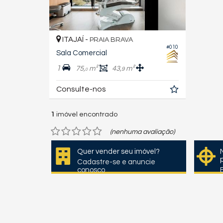
ITAJAÍ -
PRAIA BRAVA
#010
Sala Comercial
1
75,
m²
43,
m²
9
0
Consulte-nos
1
imóvel encontrado
(nenhuma avaliação)
Quer vender seu imóvel?
Cadastre-se e anuncie
conosco