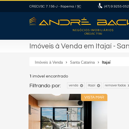
CRECI/SC 7.156-J
- Itapema /
SC
(47)
9.9255-05
Imóveis à Venda em Itajaí - Sa
Imóveis à Venda
Santa Catarina
Itajaí
1
imóvel encontrado
Filtrando por:
venda
itajaí
remover todos
VISTA MAR