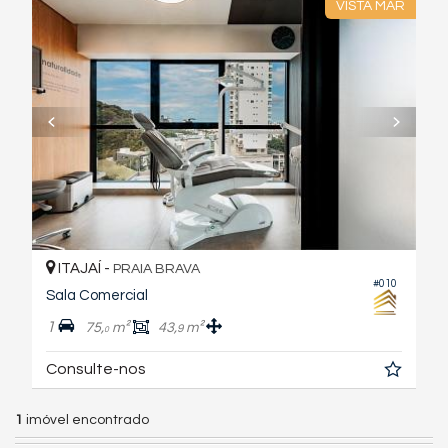
VISTA MAR
ITAJAÍ -
PRAIA BRAVA
#010
Sala Comercial
1
75,
m²
43,
m²
9
0
Consulte-nos
1
imóvel encontrado