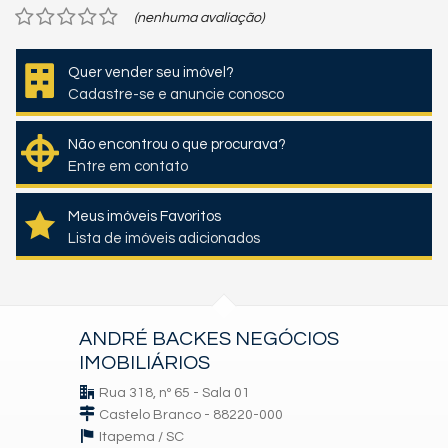
(nenhuma avaliação)
Quer vender seu imóvel?
Cadastre-se e anuncie conosco
Não encontrou o que procurava?
Entre em contato
Meus imóveis Favoritos
Lista de imóveis adicionados
ANDRÉ BACKES NEGÓCIOS
IMOBILIÁRIOS
Rua 318, nº 65 - Sala 01
Castelo Branco - 88220-000
Itapema /
SC