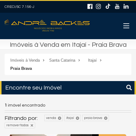
CRECI/SC 7.156-J
Imóveis à Venda em Itajaí - Praia Brava
Imóveis à Venda
Santa Catarina
Itajaí
Praia Brava
Encontre seu Imóvel
1
imóvel encontrado
Filtrando por:
venda
itajaí
praia brava
remover todos