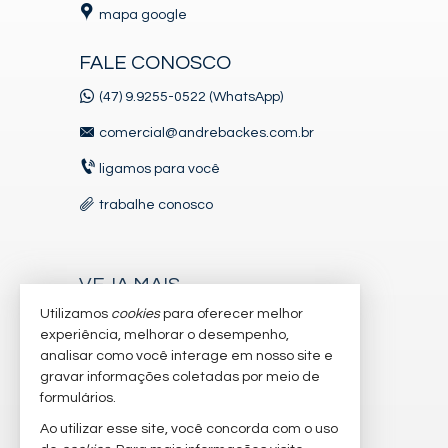
mapa google
FALE CONOSCO
(47) 9.9255-0522 (WhatsApp)
comercial@andrebackes.com.br
ligamos para você
trabalhe conosco
VEJA MAIS
Utilizamos
cookies
para oferecer melhor
receba nosso newsletter
experiência, melhorar o desempenho,
indicadores financeiros
analisar como você interage em nosso site e
gravar informações coletadas por meio de
cadastre seu imóvel
formulários.
imóveis favoritos
Ao utilizar esse site, você concorda com o uso