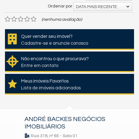
Ordenar por
DATA MAIS RECENTE
(nenhuma avaliação)
Quer vender seu imóvel?
Cadastre-se e anuncie conosco
Não encontrou o que procurava?
Entre em contato
Meus imóveis Favoritos
Lista de imóveis adicionados
ANDRÉ BACKES NEGÓCIOS
IMOBILIÁRIOS
Rua 318, nº 65 - Sala 01