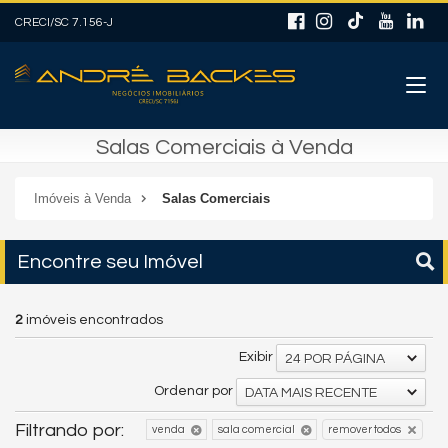
CRECI/SC 7.156-J
Salas Comerciais à Venda
Imóveis à Venda
Salas Comerciais
Encontre seu Imóvel
2
imóveis encontrados
Exibir
24 POR PÁGINA
Ordenar por
DATA MAIS RECENTE
Filtrando por:
venda
sala comercial
remover todos