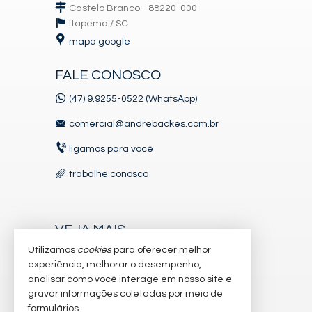
Castelo Branco - 88220-000
Itapema /
SC
mapa google
FALE CONOSCO
(47) 9.9255-0522 (WhatsApp)
comercial@andrebackes.com.br
ligamos para você
trabalhe conosco
VEJA MAIS
Utilizamos
cookies
para oferecer melhor
receba nosso newsletter
experiência, melhorar o desempenho,
indicadores financeiros
analisar como você interage em nosso site e
gravar informações coletadas por meio de
cadastre seu imóvel
formulários.