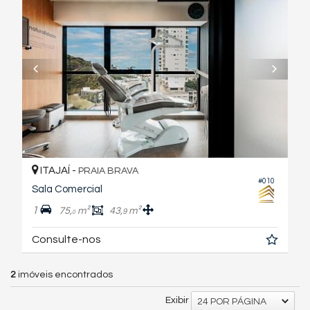
ITAJAÍ -
PRAIA BRAVA
#010
Sala Comercial
1
75,
m²
43,
m²
9
0
Consulte-nos
2
imóveis encontrados
Exibir
24 POR PÁGINA