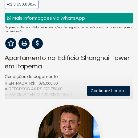
R$ 3.650.000,
00
Mais Informações via WhatsApp
Os preços, disponibilidades e condições de pagamento poderão ser alterados sem prévia
comunicação.
Apartamento no Edifício Shanghai Tower
em Itapema
Condições de pagamento:
ENTRADA: R$ 1.095.000,00
REFORÇOS: 4X R$ 273.750,00
Continuar Lendo...
PARCELAMENTO: 48X R$30.416,67
Características do Imóvel
Área de Serviço
Sacada com Churrasqueira
Lavabo
Características do Empreendimento
Sauna