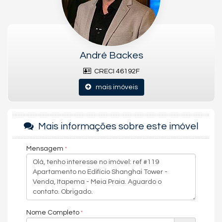
Sala de Jogos
Salão de Festas
Piscina
Spa
Espaço Gourmet
Espaço Fitness
André Backes
Playground
Brinquedoteca
CRECI 46192F
Piscina Infantil
Elevador
mais imóveis
Entrada para Banhistas
Lounge
Hidromassagem
Mais informações sobre este imóvel
Mensagem
Nome Completo