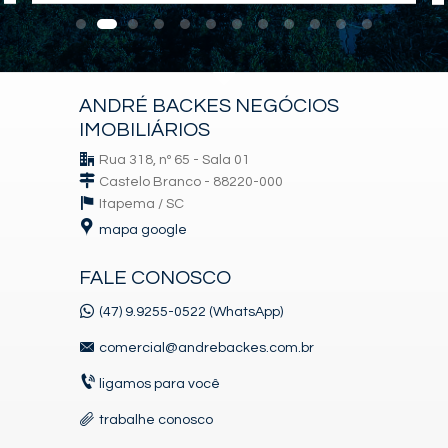
ANDRÉ BACKES NEGÓCIOS
IMOBILIÁRIOS
Rua 318, nº 65 - Sala 01
Castelo Branco - 88220-000
Itapema /
SC
mapa google
FALE CONOSCO
(47) 9.9255-0522 (WhatsApp)
comercial@andrebackes.com.br
ligamos para você
trabalhe conosco