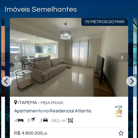
Imóveis Semelhantes
R
70 METROS DO MAR
ITAPEMA -
MEIA PRAIA
#108
Apartamento no Residencial Atlantis
4
5
3
342,
m²
0
R$ 4.800.000,
00